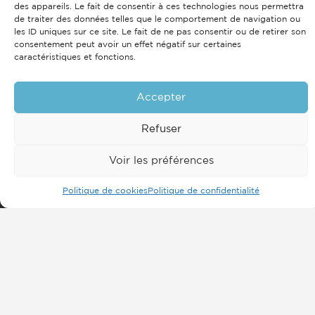
collaborateurs grâce à nos formations
des appareils. Le fait de consentir à ces technologies nous permettra
de traiter des données telles que le comportement de navigation ou
les ID uniques sur ce site. Le fait de ne pas consentir ou de retirer son
Trouvez un soutien de la part de vos paires et
consentement peut avoir un effet négatif sur certaines
développez votre réseau
caractéristiques et fonctions.
Profitez de tarifs préférentiels négociés auprès
Accepter
de nos partenaires
Refuser
Découvrir nos agences
Devenir Adhérent
Voir les préférences
Politique de cookies
Politique de confidentialité
POURQUOI DEVENIR