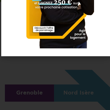
À la FNAIM, nous faisons plus que vous loger…
NOUS CRÉONS DES COUPS DE
CŒUR !
Grenoble
Nord Isère