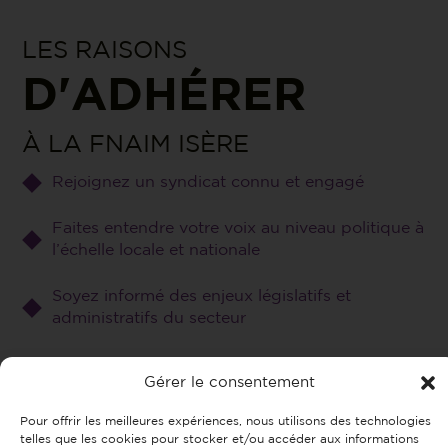
LES RAISONS
D'ADHÉRER
À LA FNAIM ISÈRE
Rejoignez un syndicat connu et engagé
Faites entendre votre voix au niveau politique à
l’échelle locale et nationale
Soyez informé des enjeux législatifs et
administratifs du secteur
Bénéficiez d’outils professionnels (juridique,
Gérer le consentement
communication…)
Pour offrir les meilleures expériences, nous utilisons des technologies
Développez vos compétences et celles de vos
telles que les cookies pour stocker et/ou accéder aux informations