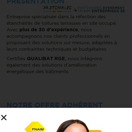
PRÉSENTATION
Entreprise spécialisée dans la réfection des
étanchéités de toitures terrasses en site occupé.
Avec
plus de 30 d’expérience
, nous
accompagnons nos clients professionnels en
proposant des solutions sur mesure, adaptées à
leurs contraintes techniques et budgétaires.
Certifiés
QUALIBAT RGE
, nous intégrons
également des solutions d’amélioration
énergétique des bâtiments.
NOTRE OFFRE ADHÉRENT