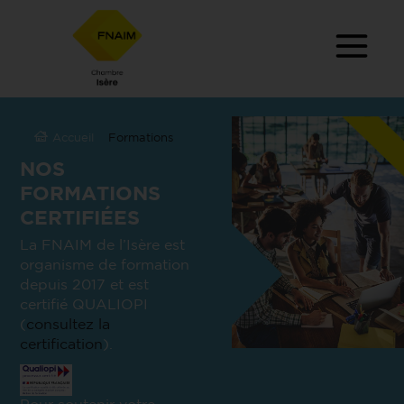
Accueil
Formations
NOS
FORMATIONS
CERTIFIÉES
La FNAIM de l’Isère est
organisme de formation
depuis 2017 et est
certifié QUALIOPI
(
consultez la
certification
).