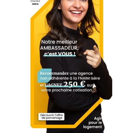
différents éléments vous permettant de
réaliser vos démarches en ligne auprès
de :
L'OPCO (DIRIGEANTS SALARIÉS
ET SALARIÉS)
Trouvez votre interlocuteur OPCO
Modalités de remboursement OPCO
L'AGEFICE (AGENTS
COMMERCIAUX)
Trouvez votre interlocuteur AGEFICE
Modalités de remboursement AGEFICE
En savoir plus sur les plafonds AGEFICE