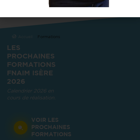
Accueil
Formations
LES
PROCHAINES
FORMATIONS
FNAIM ISÈRE
2026
Calendrier 2026 en
cours de réalisation.
VOIR LES
PROCHAINES
FORMATIONS