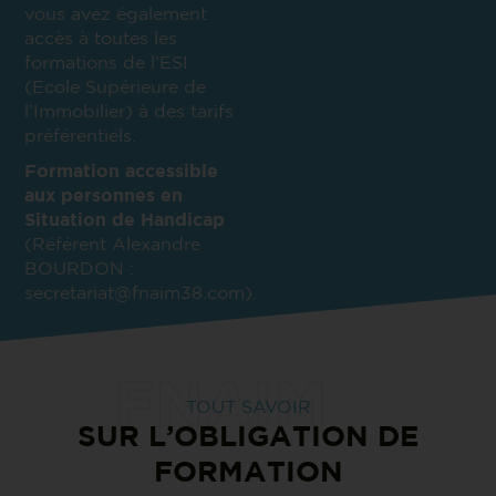
vous avez également
accès à toutes les
formations de l’ESI
(Ecole Supérieure de
l’Immobilier) à des tarifs
préférentiels.
Formation accessible
aux personnes en
Situation de Handicap
(Référent Alexandre
BOURDON :
secretariat@fnaim38.com).
TOUT SAVOIR
SUR L’OBLIGATION DE
FORMATION