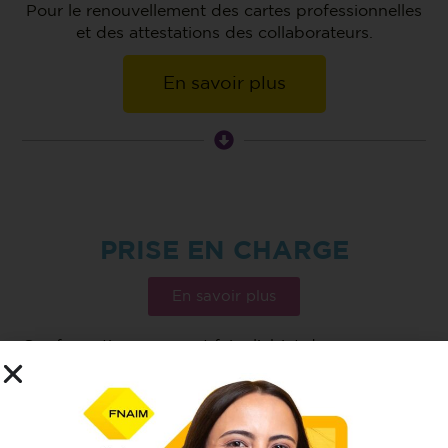
Pour le renouvellement des cartes professionnelles
et des attestations des collaborateurs.
En savoir plus
PRISE EN CHARGE
En savoir plus
Ces formations peuvent faire l’objet de
prise en charge auprès des organismes
de financements compétents.
A la suite de votre inscription, vous
recevrez votre convention et les