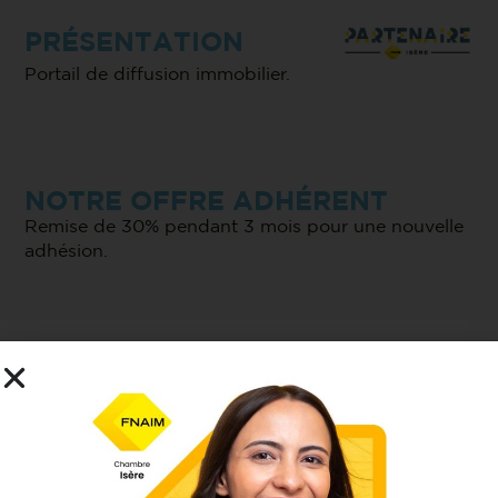
PRÉSENTATION
Portail de diffusion immobilier.
NOTRE OFFRE ADHÉRENT
Remise de 30% pendant 3 mois pour une nouvelle
adhésion.
CONTACT
43-47 Av. de la Grande Armée
75016 Paris