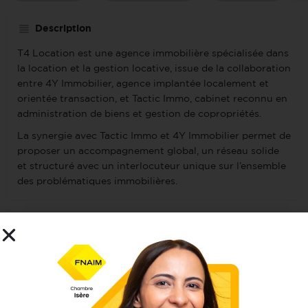
Description
T4 Location est une agence immobilière spécialisée dans
la location et la gestion locative, issue de la collaboration
entre 4Y Immobilier, agence implantée localement et
orientée transaction, et Tactic Immo, cabinet reconnu en
administration de biens et gestion de copropriétés.
La synergie avec Tactic Immo et 4Y Immobilier permet de
proposer un accompagnement global, un réseau solide
et structuré avec un interlocuteur unique sur l’ensemble
des problématiques immobilières.
Ouvert
Horaires d'ouverture aujourd'hui :
9h00 - 17h00
Localisation