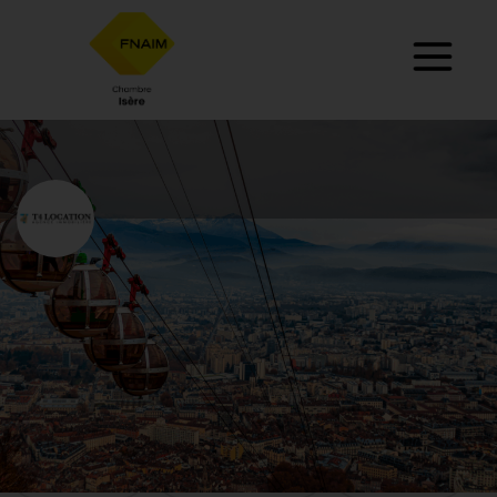
T4 LOCATION
Contact
Nous appeler
contact@t4location.com
Profil
Itinéraire
Nous appeler
Site web