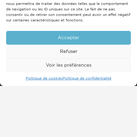
nous permettra de traiter des données telles que le comportement
de navigation ou les ID uniques sur ce site. Le fait de ne pas
consentir ou de retirer son consentement peut avoir un effet négatif
sur certaines caractéristiques et fonctions.
Accepter
Refuser
Voir les préférences
Politique de cookies
Politique de confidentialité
Inscrivez-vous à notre
newsletter
Envoyer