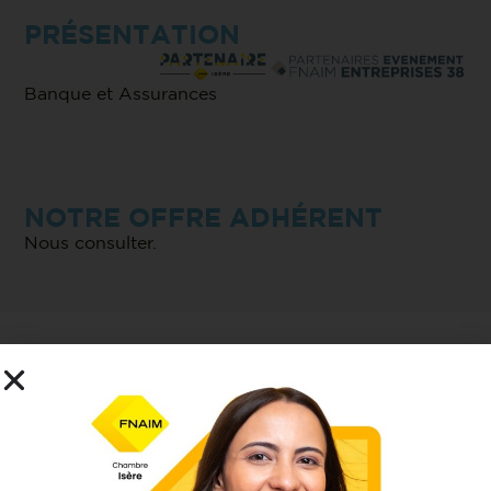
PRÉSENTATION
Banque et Assurances
NOTRE OFFRE ADHÉRENT
Nous consulter.
CONTACT
11, Boulevard Edouard Rey
38000 Grenoble
www.cic.fr