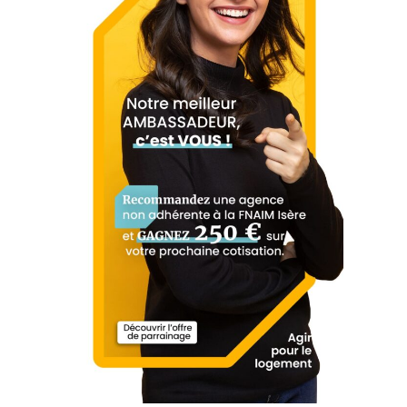
04 76 95 60 45
Laetitia
Sébastien
MONTEILLER
ARDEVOL
Directrice d’agence Gre
Responsable de Secteu
noble Edouard Rey
r
0646774164
06 14 82 46 43
laetitia.monteiller@cic.f
sebastien.ardevol@cic.f
r
r