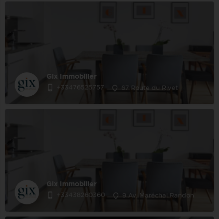
Gix Immobilier
+33476525757
67 Route du Rivet
Gix Immobilier
+33438260360
9 Av. Maréchal Randon