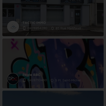
TACTIC IMMO
0476954280
85 Rue Mallifaud
Régie BBC
0428710460
5 Pl. Saint-Michel