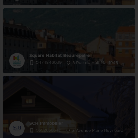
Square Habitat Beaurepaire
0474846039
8 Rue du Huit Mai 1945
SCH Immobilier
0652656640
3 Avenue Marie Reynoard