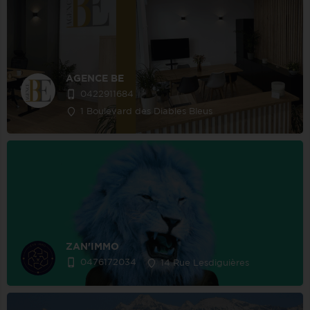
AGENCE BE
0422911684
1 Boulevard des Diables Bleus
ZAN'IMMO
0476172034
14 Rue Lesdiguières