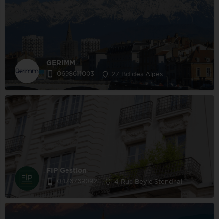
GERIMM
0698611003
27 Bd des Alpes
FIP Gestion
0476769092
4 Rue Beyle Stendhal