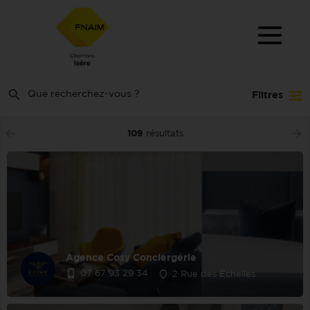
Filtres
109
résultats
Agence Cosy Conciergerie
07 67 93 29 34
2 Rue des Échelles