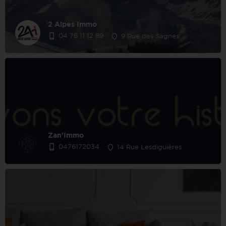
2 Alpes Immo
04 76 11 12 89
9 Rue des Sagnes
Zan'Immo
0476172034
14 Rue Lesdiguières