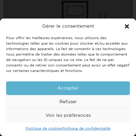
Gérer le consentement
Régie Delamare
Pour offrir les meilleures expériences, nous utilisons des
technologies telles que les cookies pour stocker et/ou accéder aux
04.28.35.12.12
39 Avenue Alsace Lorraine
informations des appareils. Le fait de consentir à ces technologies
nous permettra de traiter des données telles que le comportement
de navigation ou les ID uniques sur ce site. Le fait de ne pas
consentir ou de retirer son consentement peut avoir un effet négatif
sur certaines caractéristiques et fonctions.
Accepter
Refuser
Pilote Immo
+33(0)4 57 38 64 99
54 Quai Perrière
Voir les préférences
Voir la map
Politique de cookies
Politique de confidentialité