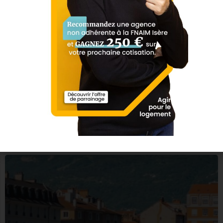
Suzanne Immobilier
04 76 48 96 04
20 Rue Condorcet
Square Habitat Voiron
04 76 67 09 60
5 Av. Léon et Joanny Tardy