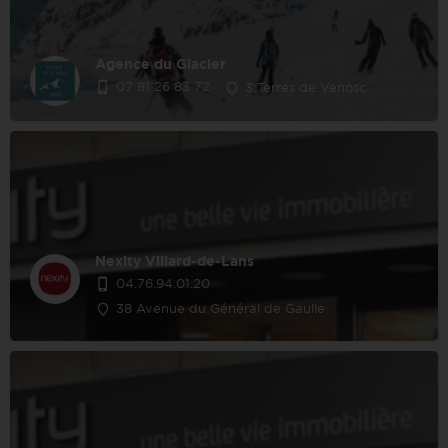
Agence du Glacier
07 81 26 83 72
3 Terres de Venosc
Nexity Villard-de-Lans
04.76.94.01.20
38 Avenue du Général de Gaulle