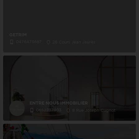
GETRIM
0476473687
28 Cours Jean Jaurès
ENTRE NOUS IMMOBILIER
0652237903
8 Rue Joseph Cugnot