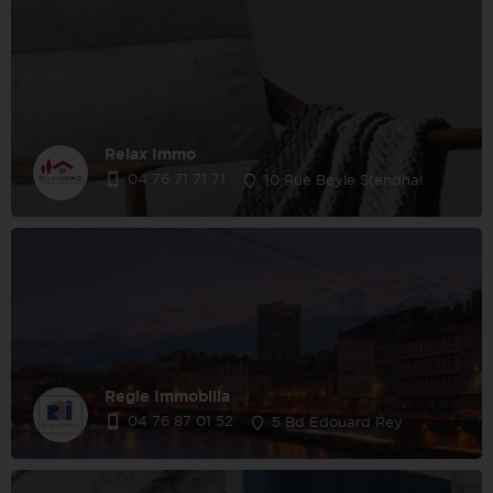
Relax Immo
04 76 71 71 71
10 Rue Beyle Stendhal
Regie Immobilia
04 76 87 01 52
5 Bd Edouard Rey