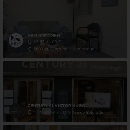
Next Immobilier
06 63 44 09 21
560 Boulevard de la République
CENTURY 21 VICTOR HUGO
0476880643
9 Rue de Belgrade