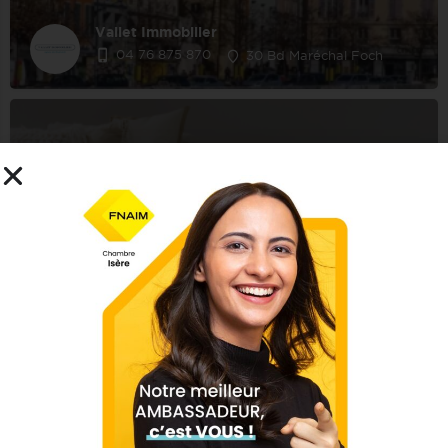
Vallet Immobilier
04 76 875 870
30 Bd Maréchal Foch
Taulier Immobilier
04 76 36 06 33
65 Grande Rue