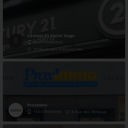
Century 21 Victor Hugo
tel:0476880643
28 Boulevard Edouard Rey
Proximmo
+33476064745
8 Rue des Terreaux