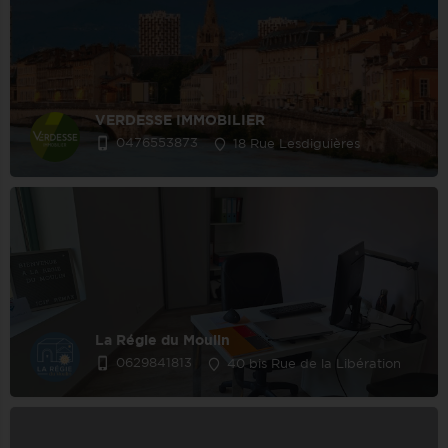
VERDESSE IMMOBILIER
0476553873
18 Rue Lesdiguières
La Régie du Moulin
0629841813
40 bis Rue de la Libération