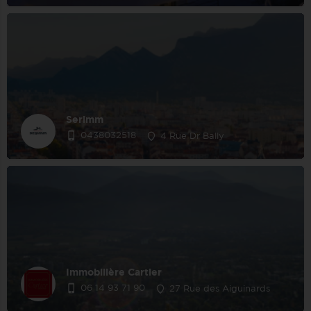
Serimm
0438032518
4 Rue Dr Bally
Immobilière Cartier
06 14 93 71 90
27 Rue des Aiguinards