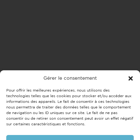
Gérer le consentement
Pour offrir les meilleures expériences, nous utilisons des
technologies telles que les cookies pour stocker et/ou accéder aux
informations des appareils. Le fait de consentir à ces technologies
nous permettra de traiter des données telles que le comportement
de navigation ou les ID uniques sur ce site. Le fait de ne pas
consentir ou de retirer son consentement peut avoir un effet négatif
sur certaines caractéristiques et fonctions.