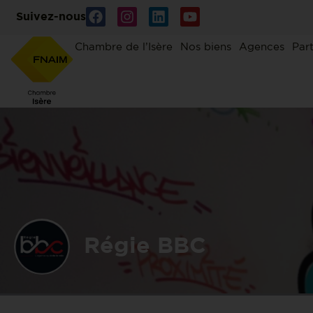
Suivez-nous
Chambre de l’Isère
Nos biens
Agences
Par
Régie BBC