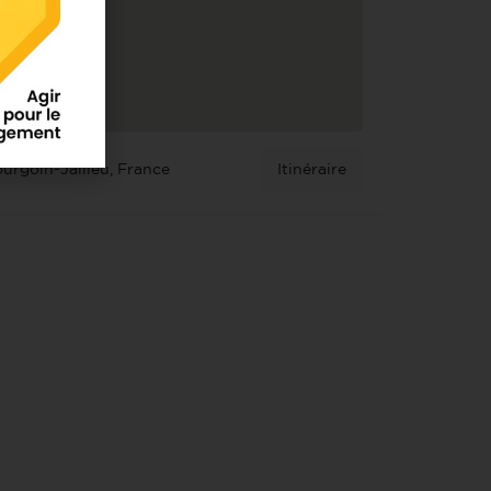
ourgoin-Jallieu, France
Itinéraire