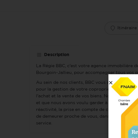
Itinéraire
Description
La Régie BBC, c'est votre agence immobilière de
Bourgoin-Jallieu, pour accompagner tous vos pr
Au sein de nos clients, BBC vous apporte son sa
pour la gestion de votre copropriété, de votre p
l'achat et la vente de vos biens. Notre structu
et que nous avons voulu garder à taille humaine
réactivité, la prise en compte de chacune de vo
de demeurer proche de vous, dans une réelle d
service.