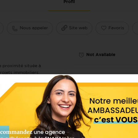
Profil
Nous appeler
Site web
Favoris
Not Available
 proximité située à
ojets immobiliers.
Localisation
voir-faire et son expérience
atrimoine, la location,
re totalement indépendante
 vous garantit une totale
s attentes et nous permet
émarche de conseil et de