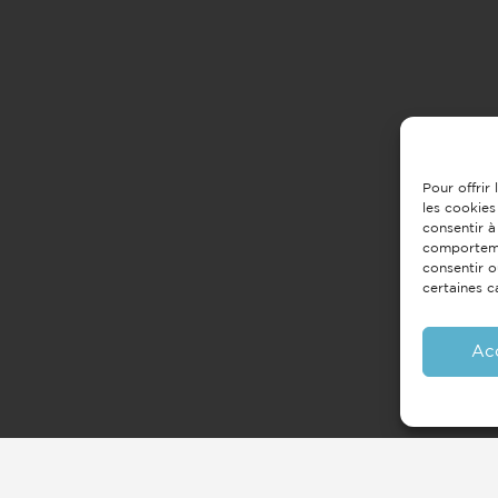
Pour offrir
les cookies
consentir à
comportemen
consentir o
certaines c
Ac