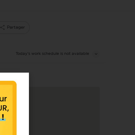
Partager
Today's work schedule is not available