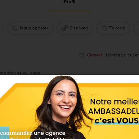
Profil
Nous appeler
Site web
Favoris
Closed
Horaires d'ouver
a montagne ou vous
 ? Vous trouverez
Localisation
s de ventes de chalets
, ou d'appartements tout
 village-station : Le Recoin
00 mètres) et Roche-
 des sentiers forestiers.