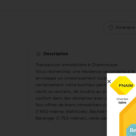
Itinéraire
Description
Transaction immobilière à Chamrousse
Vous recherchez une résidence secondaire à l
envisagez un investissement locatif en station
certainement votre bonheur parmi nos annonce
neufs ou anciens, de studios au pied des pistes
confort dans des domaines avec services.
Nos offres de biens immobiliers couvrent tout le
(1 650 mètres d'altitude), Bachat-Bouloud (1 7
Béranger (1 750 mètres), reliés par des pistes et