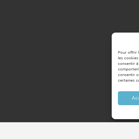
Pour offrir
les cookies
consentir à
comportemen
consentir o
certaines c
Ac