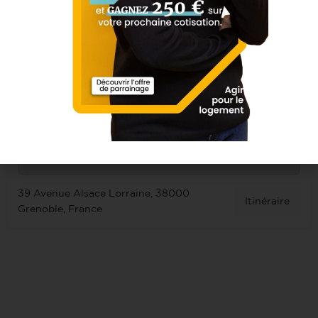
39 Avenue Alsace Lorraine, 38000
Itinéraire
Grenoble, France