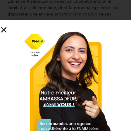
L’agence Alsace-Lorraine est un cabinet immobilier
familial, à taille humaine, dont la principale priorité est
d’apporter une entière satisfaction à chacun de ses
clients.
Depuis 1990, Valérie FAVRE (dirigeante de l’agence) met
tout en œuvre pour vous aider dans l’aboutissement de
vos projets immobiliers en toute sérénité, que ce soit
dans le cadre de la location ou de la vente, et ce, dans le
respect des valeurs traditionnelles et l’écoute, qui sont la
marque de fabrique de l’Agence Alsace-Lorraine.
Closed
Horaires d'ouverture aujourd'hui :
9h00 - 12h00, 14h00 -
17h30
Localisation