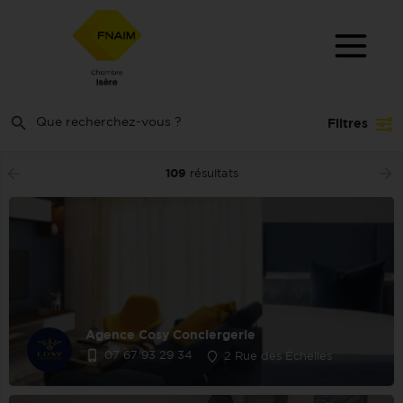
Filtres
109
résultats
Agence Cosy Conciergerie
07 67 93 29 34
2 Rue des Échelles