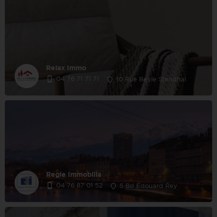
Relax Immo
04 76 71 71 71
10 Rue Beyle Stendhal
Regie Immobilia
04 76 87 01 52
5 Bd Edouard Rey