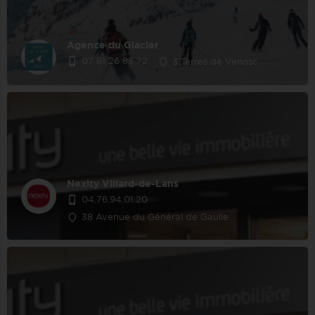
Agence du Glacier
07 81 26 83 72
3 Terres de Venosc
Nexity Villard-de-Lans
04.76.94.01.20
38 Avenue du Général de Gaulle