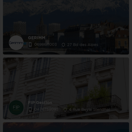
GERIMM
0698611003
27 Bd des Alpes
FIP Gestion
0476769092
4 Rue Beyle Stendhal