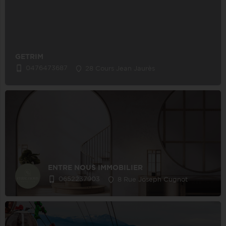
GETRIM
0476473687
28 Cours Jean Jaurès
ENTRE NOUS IMMOBILIER
0652237903
8 Rue Joseph Cugnot