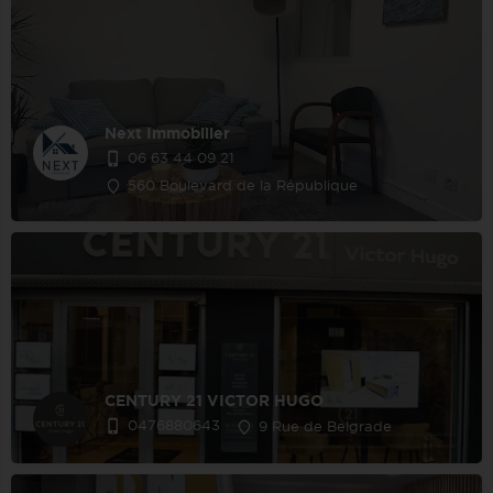
Next Immobilier
06 63 44 09 21
560 Boulevard de la République
CENTURY 21 VICTOR HUGO
0476880643
9 Rue de Belgrade