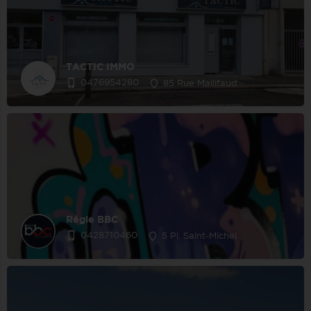
TACTIC IMMO
0476954280
85 Rue Mallifaud
Régie BBC
0428710460
5 Pl. Saint-Michel