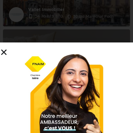
Vallet Immobilier
04 76 875 870
30 Bd Maréchal Foch
Taulier Immobilier
04 76 36 06 33
65 Grande Rue