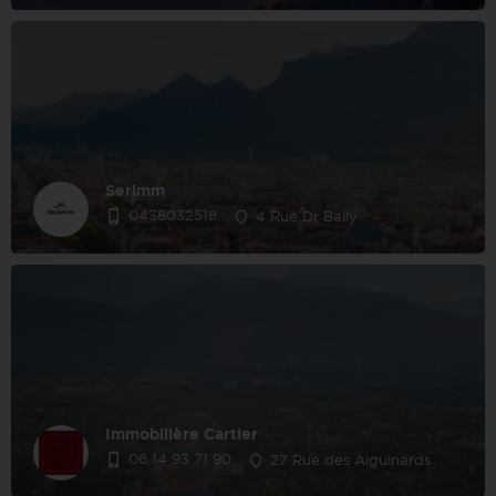
Serimm
0438032518
4 Rue Dr Bally
Immobilière Cartier
06 14 93 71 90
27 Rue des Aiguinards