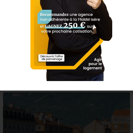
Suzanne Immobilier
04 76 48 96 04
20 Rue Condorcet
Square Habitat Voiron
04 76 67 09 60
5 Av. Léon et Joanny Tardy