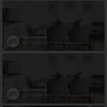
Gix Immobilier
+33476525757
67 Route du Rivet
Gix Immobilier
+33438260360
9 Av. Maréchal Randon