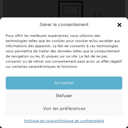
Gérer le consentement
Régie Delamare
Pour offrir les meilleures expériences, nous utilisons des
technologies telles que les cookies pour stocker et/ou accéder aux
04.28.35.12.12
39 Avenue Alsace Lorraine
informations des appareils. Le fait de consentir à ces technologies
nous permettra de traiter des données telles que le comportement
de navigation ou les ID uniques sur ce site. Le fait de ne pas
consentir ou de retirer son consentement peut avoir un effet négatif
sur certaines caractéristiques et fonctions.
Accepter
Refuser
Pilote Immo
+33(0)4 57 38 64 99
54 Quai Perrière
Voir les préférences
Voir la map
Politique de cookies
Politique de confidentialité