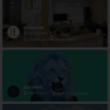
AGENCE BE
0422911684
1 Boulevard des Diables Bleus
ZAN'IMMO
0476172034
14 Rue Lesdiguières