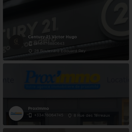
Century 21 Victor Hugo
tel:0476880643
28 Boulevard Edouard Rey
Proximmo
+33476064745
8 Rue des Terreaux