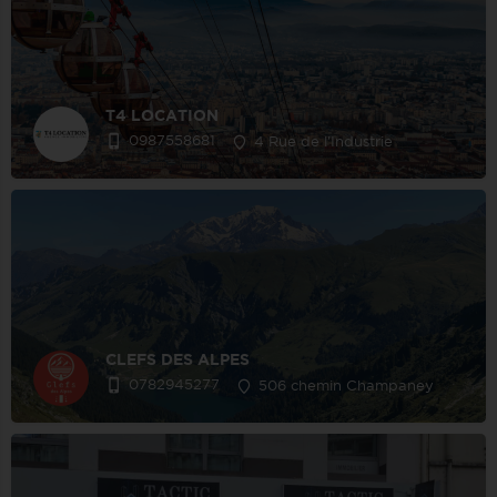
T4 LOCATION
0987558681
4 Rue de l'Industrie
CLEFS DES ALPES
0782945277
506 chemin Champaney