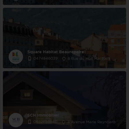
Square Habitat Beaurepaire
0474846039
8 Rue du Huit Mai 1945
SCH Immobilier
0652656640
3 Avenue Marie Reynoard