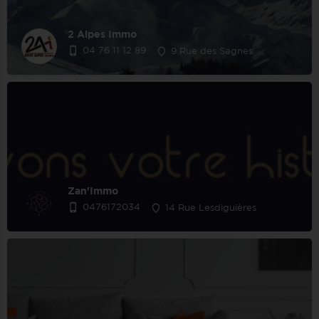
2 Alpes Immo
04 76 11 12 89
9 Rue des Sagnes
Zan'Immo
0476172034
14 Rue Lesdiguières