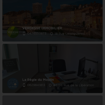
VERDESSE IMMOBILIER
0476553873
18 Rue Lesdiguières
La Régie du Moulin
0629841813
40 bis Rue de la Libération