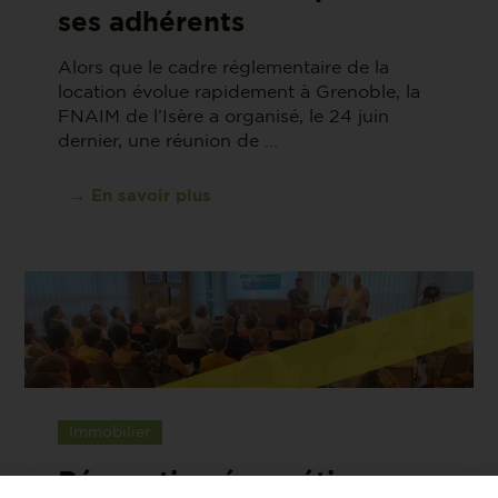
ses adhérents
Alors que le cadre réglementaire de la
location évolue rapidement à Grenoble, la
FNAIM de l’Isère a organisé, le 24 juin
dernier, une réunion de ...
→ En savoir plus
Immobilier
Rénovation énergétique