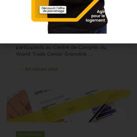
Retombées presse soirée
FNAIM Entreprises 2025
Le mardi 18 février 2025, la FNAIM
Entreprises de l’Isère a réunit près de 600
participants au Centre de Congrès du
World Trade Center Grenoble ...
→ En savoir plus
Immobilier