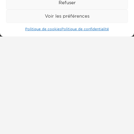
Refuser
Voir les préférences
Politique de cookies
Politique de confidentialité
Inscrivez-vous à notre
newsletter
Envoyer
Chambre de l’Isère
Nos biens
Agences
Partenaires
FNAIM Entreprises
Formations