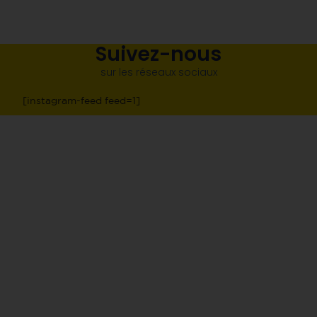
Suivez-nous
sur les réseaux sociaux
[instagram-feed feed=1]