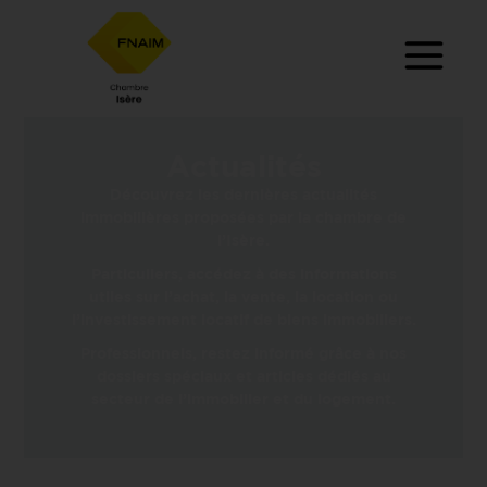
Actualités
Découvrez les dernières actualités
immobilières proposées par la chambre de
l’Isère.
Particuliers, accédez à des informations
utiles sur l’achat, la vente, la location ou
l’investissement locatif de biens immobiliers.
Professionnels, restez informé grâce à nos
dossiers spéciaux et articles dédiés au
secteur de l’immobilier et du logement.