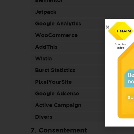
Elementor
Jetpack
Google Analytics
WooCommerce
AddThis
Wistia
Burst Statistics
PixelYourSite
Google Adsense
Active Campaign
Divers
7. Consentement