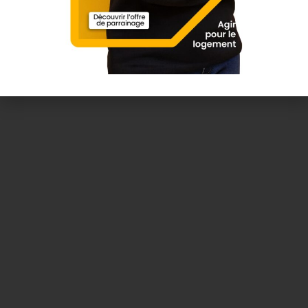
Gérant
04 28 70 61 42
thierry.perret@pi-inves
t.com