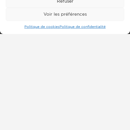
Refuser
Voir les préférences
Politique de cookies
Politique de confidentialité
Inscrivez-vous à notre
newsletter
Envoyer
Chambre de l’Isère
Nos biens
Agences
Partenaires
FNAIM Entreprises
Formations