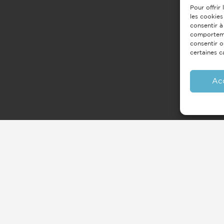
Pour offrir
les cookies
consentir à
comportemen
consentir o
certaines c
Ac
 notre newsletter
Envoyer