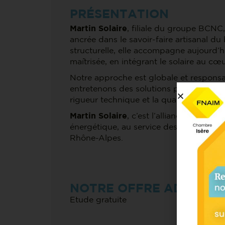
PRÉSENTATION
Martin Solaire
, filiale du groupe BCNC
ancrée dans le savoir-faire artisanal du
structurelle, elle accompagne aujourd’h
maîtrisée, en intégrant le solaire au cœu
Notre approche est globale et responsab
entretenons des solutions photovoltaïq
rigueur technique et la qualité d’exécut
Martin Solaire
, c’est l’alliance du mét
énergétique, au service des particuliers,
Rhône-Alpes.
NOTRE OFFRE ADHÉRE
Etude gratuite