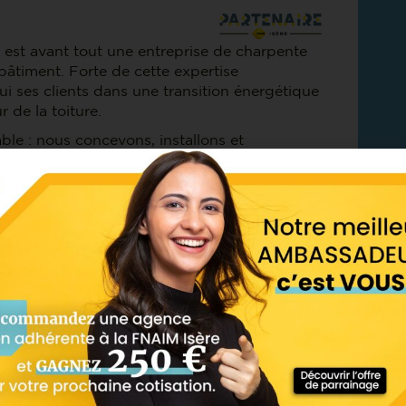
, est avant tout une entreprise de charpente
 bâtiment. Forte de cette expertise
ui ses clients dans une transition énergétique
r de la toiture.
le : nous concevons, installons et
ues adaptées à chaque bâtiment, avec la
ion d’un charpentier de métier.
ier de charpentier et de la performance
 professionnels et collectivités en région
NT