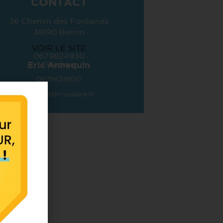
CONTACT
36 Chemin des Fontaines
38190 Bernin
VOIR LE SITE
0679824930
Eric Annequin
Directeur
0679824930
ea@martin-solaire.fr