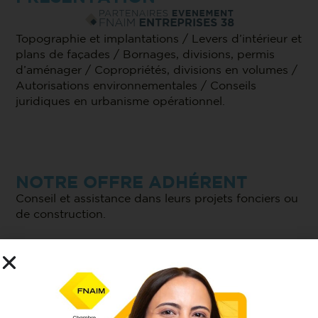
Topographie et implantations / Levers d’intérieur et
plans de façades / Bornages, divisions, permis
d’aménager / Copropriétés, divisions en volumes /
Autorisations environnementales / Conseils
juridiques en urbanisme opérationnel.
NOTRE OFFRE ADHÉRENT
Conseil et assistance dans leurs projets fonciers ou
de construction.
CONTACT