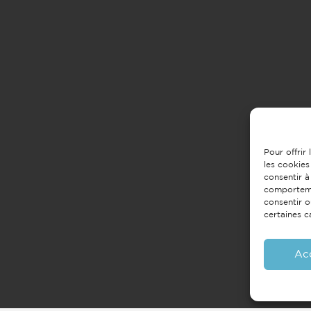
Pour offrir
les cookies
consentir à
comportemen
consentir o
certaines c
Ac