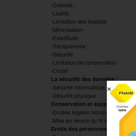
-Collecte :
-Licéité
-Limitation des finalités
-Minimisation
-Exactitude
-Transparence
-Sécurité
-Limitation de conservation
-L’oubli
La sécurité des données :
-Sécurité informatique
-Sécurité physique
Conservation et suppression de
-Durées légales recommandées
-Mise en œuvre du tri et de l’archi
Droits des personnes :