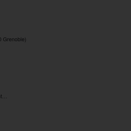
0 Grenoble)
ant…