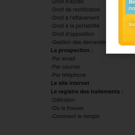
-Droit d’accès
-Droit de rectification
-Droit à l’effacement
-Droit à la portabilité
-Droit d’opposition
-Gestion des demandes
La prospection :
-Par émail
-Par courrier
-Par téléphone
Le site internet
Le registre des traitements :
-Définition
-Où le trouver
-Comment le remplir