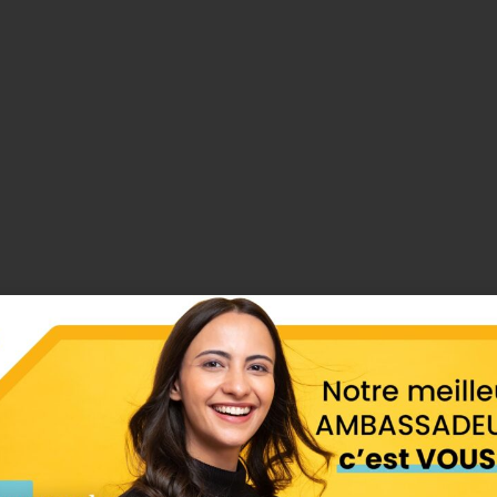
s données :
vage