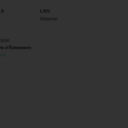
LS
LIEU
Distanciel
13h30
rie d’Évènement:
ons