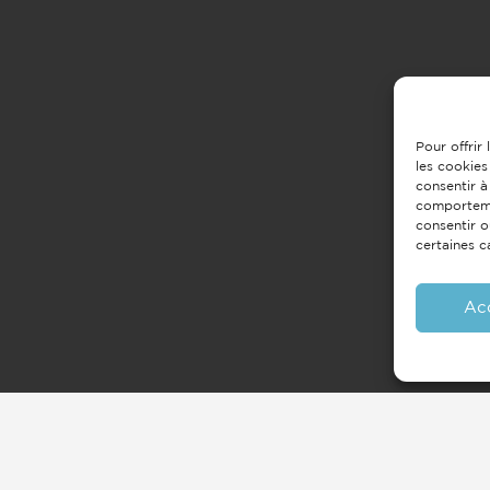
Pour offrir
les cookies
consentir à
comportemen
consentir o
certaines c
Ac