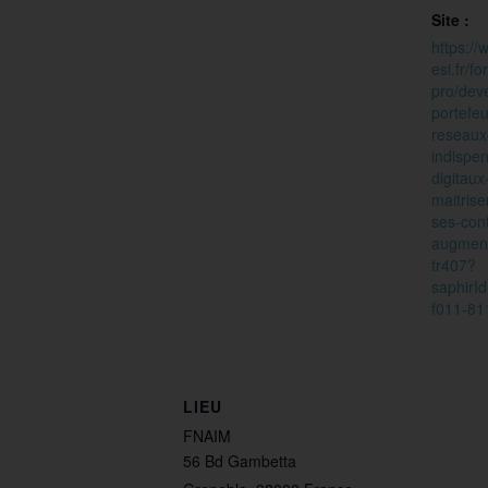
Site :
https:/
esi.fr/f
pro/dev
portefeu
reseaux
indispen
digitaux
maitrise
ses-cont
augment
tr407?
saphirI
f011-8
LIEU
FNAIM
56 Bd Gambetta