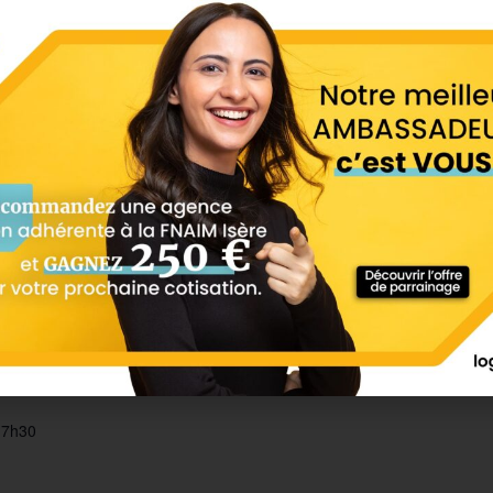
profil ou page pro
ntes et percutantes pour créer de l’interaction
ntage vidéo immobilier
concept pour fédérer
 lien du site ci-dessous.
LS
ORGANISATEUR
Ecole Supérieure de
l’Immobilier
embre 2025
17h30