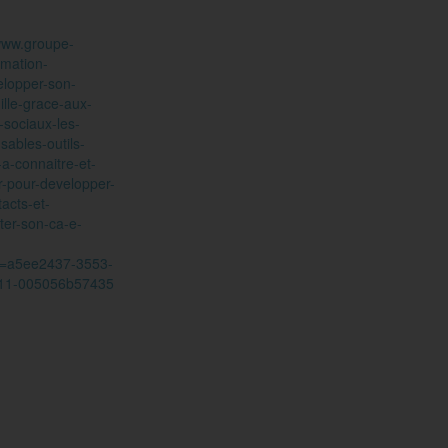
/www.groupe-
ormation-
elopper-son-
ille-grace-aux-
-sociaux-les-
sables-outils-
-a-connaitre-et-
r-pour-developper-
acts-et-
er-son-ca-e-
d=a5ee2437-3553-
111-005056b57435