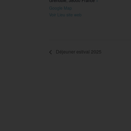
Grenoble
,
38000
France
+
Google Map
Voir Lieu site web
Déjeuner estival 2025