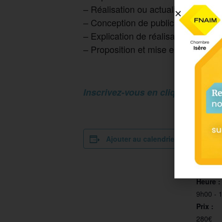
– Réalisation ou actualisation d’un 
– Conception de publications innova
– Explication de réalisation du mo
– Proposition et mise en place de 
Inscrivez-vous en cliquant sur le
Ajouter au calendrier
DÉTAI
Date :
30 sept
Heure :
9h00 - 
Prix :
280€